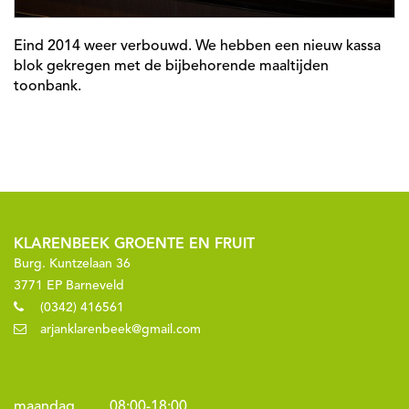
Eind 2014 weer verbouwd. We hebben een nieuw kassa
blok gekregen met de bijbehorende maaltijden
toonbank.
KLARENBEEK GROENTE EN FRUIT
Burg. Kuntzelaan 36
3771 EP Barneveld
(0342) 416561
arjanklarenbeek@gmail.com
maandag
08:00
-
18:00